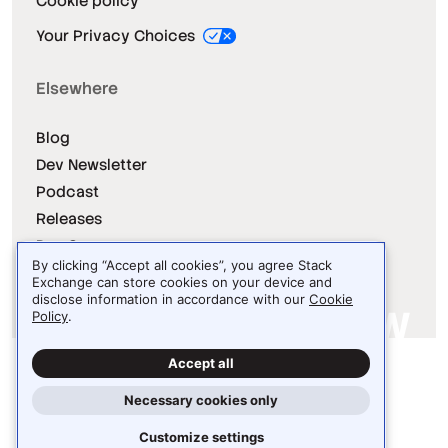
Cookie policy
Your Privacy Choices
Elsewhere
Blog
Dev Newsletter
Podcast
Releases
Dev Survey
By clicking “Accept all cookies”, you agree Stack
Exchange can store cookies on your device and
disclose information in accordance with our
Cookie
Policy
.
Site design / logo © 2026 Stack Exchange Inc.
Accept all
Light
Dark
Auto
Necessary cookies only
Customize settings